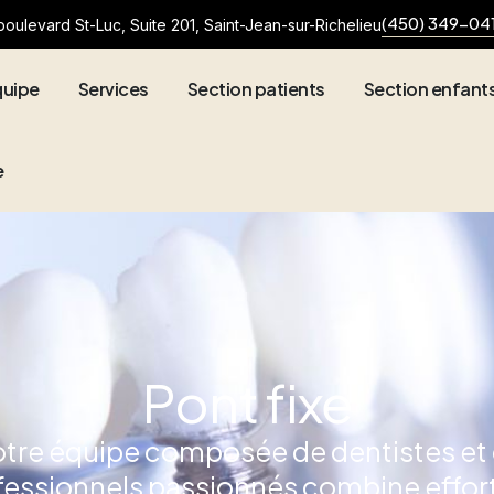
(450) 349-04
oulevard St-Luc, Suite 201, Saint-Jean-sur-Richelieu
quipe
Services
Section patients
Section enfant
e
Pont fixe
tre équipe composée de dentistes et
fessionnels passionnés combine effort