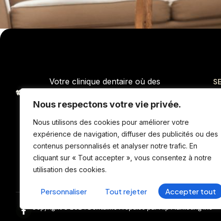
Votre clinique dentaire où des
S
professionnels mettent leur expertise
Bl
à votre service pour vous garantir
Nous respectons votre vie privée.
Co
des soins buccodentaires de qualité.
Gi
Nous utilisons des cookies pour améliorer votre
Stationnement gratuit et accessible
Im
expérience de navigation, diffuser des publicités ou des
en chaise roulante.
Tr
contenus personnalisés et analyser notre trafic. En
U
cliquant sur « Tout accepter », vous consentez à notre
utilisation des cookies.
Personnaliser
Tout rejeter
Accepter tout
Copyright © 2024 Dentalmo Propulsé par Flip Marketing Inc