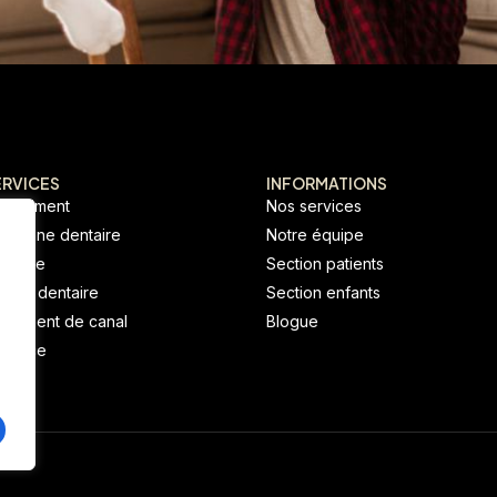
ERVICES
INFORMATIONS
anchiment
Nos services
uronne dentaire
Notre équipe
ngivite
Section patients
plant dentaire
Section enfants
aitement de canal
Blogue
rgence