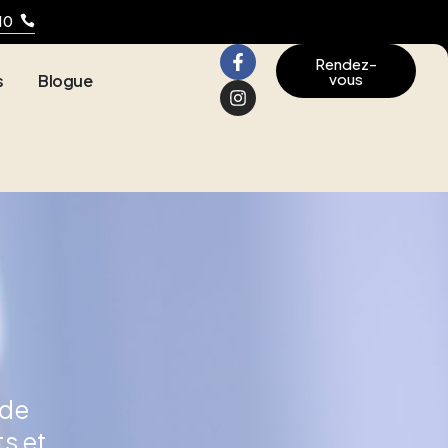
10
Rendez-
vous
s
Blogue
 de
s et