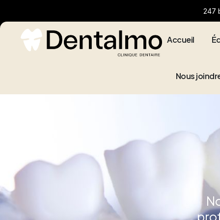
247 b
Accueil
É
Nous joindr
No
pro